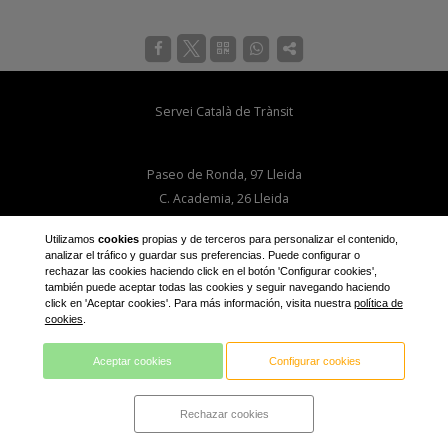
Servei Català de Trànsit
Paseo de Ronda, 97 Lleida
C. Academia, 26 Lleida
Facebook
Utilizamos
cookies
propias y de terceros para personalizar el contenido,
analizar el tráfico y guardar sus preferencias. Puede configurar o
rechazar las cookies haciendo click en el botón 'Configurar cookies',
también puede aceptar todas las cookies y seguir navegando haciendo
click en 'Aceptar cookies'. Para más información, visita nuestra
política de
cookies
.
Aviso legal
Aceptar cookies
Configurar cookies
Rechazar cookies